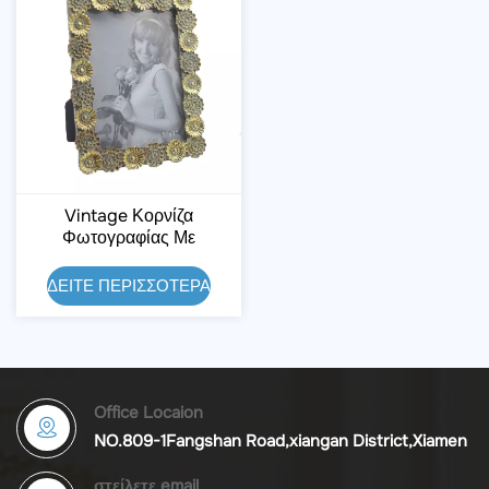
Vintage Κορνίζα
Φωτογραφίας Με
Ανάγλυφη Ρητίνη Και
Χρυσό Χρυσάνθεμο
ΔΕΙΤΕ ΠΕΡΙΣΣΟΤΕΡΑ
Office Locaion
NO.809-1Fangshan Road,xiangan District,Xiamen
στείλετε email