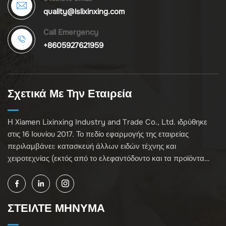
quality@lslixinxing.com
Call Emergency
+8605927621959
Σχετικά Με Την Εταιρεία
Η Xiamen Lixinxing Industry and Trade Co., Ltd. ιδρύθηκε
στις 16 Ιουνίου 2017. Το πεδίο εφαρμογής της εταιρείας
περιλαμβάνει: κατασκευή άλλων ειδών τέχνης και
χειροτεχνίας (εκτός από το ελεφαντόδοντο και τα προϊόντα
του)· χονδρική πώληση κοσμημάτων, χειροτεχνίας και
συλλεκτικών ειδών (εκτός από πολιτιστικά κειμήλια,
ελεφαντόδοντο και τα προϊόντα του)· άλλες μη καθορισμένες
ΣΤΕΙΛΤΕ ΜΗΝΥΜΑ
χονδρικές επιχειρήσεις (εκτός από επιχειρηματικά έργα που
απαιτούν έγκριση αδειοδότησης)· και εισαγωγή και εξαγωγή