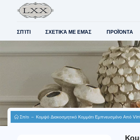
ΣΠΊΤΙ
ΣΧΕΤΙΚΆ ΜΕ ΕΜΆΣ
ΠΡΟΪΌΝΤΑ
Σπίτι
Κομψό Διακοσμητικό Κομμάτι Εμπνευσμένο Από Vin
Κομ