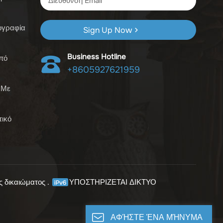
ογραφία
Sign Up Now
Business Hotline
πό
+8605927621959
 Με
τικό
ς δικαιώματος .
ΥΠΟΣΤΗΡΙΖΕΤΑΙ ΔΙΚΤΥΟ
ΑΦΉΣΤΕ ΈΝΑ ΜΉΝΥΜΑ