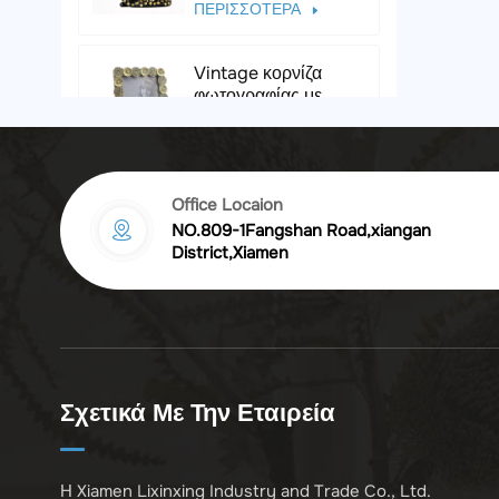
ΠΕΡΙΣΣΟΤΕΡΑ
Vintage κορνίζα
φωτογραφίας με
ανάγλυφη ρητίνη και
ΔΙΑΒΑΣΤΕ
χρυσό χρυσάνθεμο
ΠΕΡΙΣΣΟΤΕΡΑ
Office Locaion
Vintage χάλκινο
NO.809-1Fangshan Road,xiangan
ειδώλιο δράκου
District,Xiamen
Komodo
ΔΙΑΒΑΣΤΕ
ΠΕΡΙΣΣΟΤΕΡΑ
Ρωμαίος στρατιώτης
με στυλό, ειδώλιο
ιππότη από ρητίνη
ΔΙΑΒΑΣΤΕ
Σχετικά Με Την Εταιρεία
ΠΕΡΙΣΣΟΤΕΡΑ
Πολυτελές
Η Xiamen Lixinxing Industry and Trade Co., Ltd.