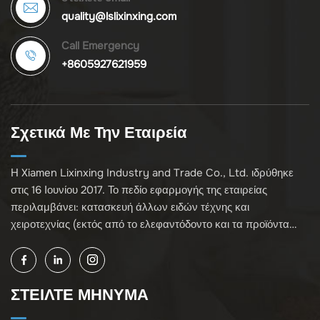
quality@lslixinxing.com
Call Emergency
+8605927621959
Σχετικά Με Την Εταιρεία
Η Xiamen Lixinxing Industry and Trade Co., Ltd. ιδρύθηκε
στις 16 Ιουνίου 2017. Το πεδίο εφαρμογής της εταιρείας
περιλαμβάνει: κατασκευή άλλων ειδών τέχνης και
χειροτεχνίας (εκτός από το ελεφαντόδοντο και τα προϊόντα
του)· χονδρική πώληση κοσμημάτων, χειροτεχνίας και
συλλεκτικών ειδών (εκτός από πολιτιστικά κειμήλια,
ελεφαντόδοντο και τα προϊόντα του)· άλλες μη καθορισμένες
ΣΤΕΙΛΤΕ ΜΗΝΥΜΑ
χονδρικές επιχειρήσεις (εκτός από επιχειρηματικά έργα που
απαιτούν έγκριση αδειοδότησης)· και εισαγωγή και εξαγωγή