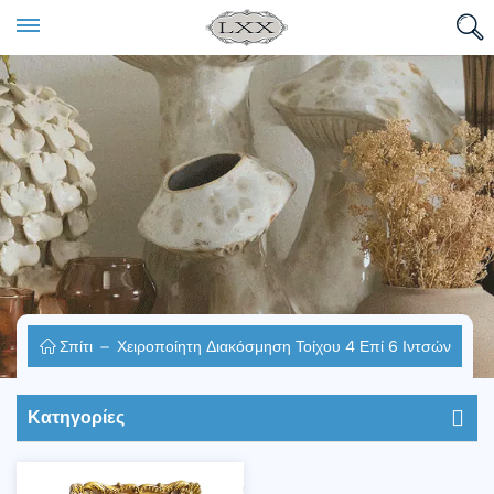
Σπίτι
Χειροποίητη Διακόσμηση Τοίχου 4 Επί 6 Ιντσών
Κατηγορίες