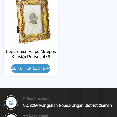
Ευρωπαϊκή Ρετρό Μπαρόκ
Κορνίζα Ρητίνης 4×6
Ιντσών
ΔΕΙΤΕ ΠΕΡΙΣΣΟΤΕΡΑ
Office Locaion
NO.809-1Fangshan Road,xiangan District,Xiamen
στείλετε email