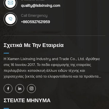
quality@lslixinxing.com
Call Emergency
+8605927621959
Σχετικά Με Την Εταιρεία
Η Xiamen Lixinxing Industry and Trade Co., Ltd. ιδρύθηκε
στις 16 Ιουνίου 2017. Το πεδίο εφαρμογής της εταιρείας
περιλαμβάνει: κατασκευή άλλων ειδών τέχνης και
χειροτεχνίας (εκτός από το ελεφαντόδοντο και τα προϊόντα
του)· χονδρική πώληση κοσμημάτων, χειροτεχνίας και
συλλεκτικών ειδών (εκτός από πολιτιστικά κειμήλια,
ελεφαντόδοντο και τα προϊόντα του)· άλλες μη καθορισμένες
ΣΤΕΙΛΤΕ ΜΗΝΥΜΑ
χονδρικές επιχειρήσεις (εκτός από επιχειρηματικά έργα που
απαιτούν έγκριση αδειοδότησης)· και εισαγωγή και εξαγωγή