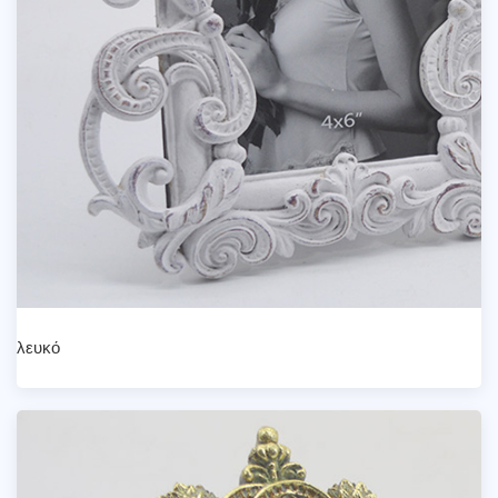
λευκό