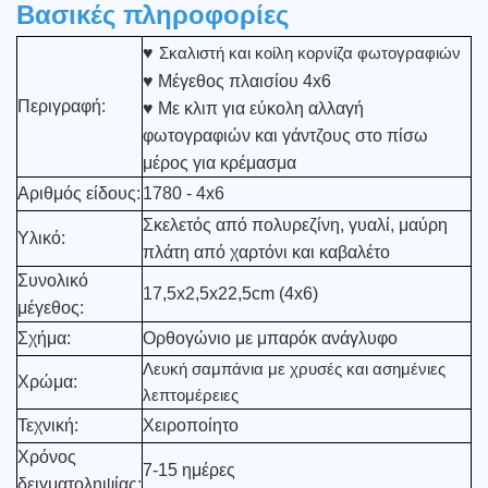
Βασικές πληροφορίες
♥
Σκαλιστή και κοίλη κορνίζα φωτογραφιών
♥ Μέγεθος πλαισίου 4x6
Περιγραφή:
♥ Με κλιπ για εύκολη αλλαγή
φωτογραφιών και γάντζους στο πίσω
μέρος για κρέμασμα
Αριθμός είδους:
1780 - 4x6
Σκελετός από πολυρεζίνη, γυαλί, μαύρη
Υλικό:
πλάτη από χαρτόνι και καβαλέτο
Συνολικό
17,5x2,5x22,5cm (4x6)
μέγεθος:
Σχήμα:
Ορθογώνιο με μπαρόκ ανάγλυφο
Λευκή σαμπάνια με χρυσές και ασημένιες
Χρώμα:
λεπτομέρειες
Τεχνική:
Χειροποίητο
Χρόνος
7-15 ημέρες
δειγματοληψίας: