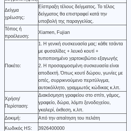
Είσπραξη τέλους δείγματος. Το τέλος
Δείγμα
δείγματος θα επιστραφεί κατά την
χρέωσης:
υποβολή της παραγγελίας.
Τόπος ή
Xiamen, Fujian
προέλευση:
1. Η γενική συσκευασία μας: κάθε τσάντα
με φυσαλίδες + λευκό κουτί +
τυποποιημένο χαρτοκιβώτιο εξαγωγής
Πακέτο:
2. Η προσαρμοσμένη συσκευασία είναι
αποδεκτή. Όπως κουτί δώρου, γωνίες με
οπές, συρρικνούμενο περιτύλιγμα,
αυτοκόλλητο, γραμμωτός κώδικας κ.λπ.
Διακόσμηση γραφείου στο σπίτι, γάμος,
Χρήση/
γραφείο, δώρα, λόμπι ξενοδοχείου,
Περίσταση:
γκαλερί, έκθεση, κ.λπ.
Δοκιμή:
Από την απαίτηση του πελάτη
Κωδικός HS:
3926400000