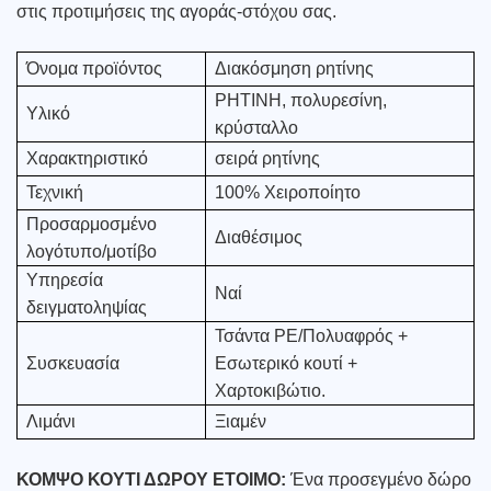
στις προτιμήσεις της αγοράς-στόχου σας.
Όνομα προϊόντος
Διακόσμηση ρητίνης
ΡΗΤΙΝΗ, πολυρεσίνη,
Υλικό
κρύσταλλο
Χαρακτηριστικό
σειρά ρητίνης
Τεχνική
100% Χειροποίητο
Προσαρμοσμένο
Διαθέσιμος
λογότυπο/μοτίβο
Υπηρεσία
Ναί
δειγματοληψίας
Τσάντα PE/Πολυαφρός +
Συσκευασία
Εσωτερικό κουτί +
Χαρτοκιβώτιο.
Λιμάνι
Ξιαμέν
ΚΟΜΨΟ ΚΟΥΤΙ ΔΩΡΟΥ ΕΤΟΙΜΟ:
Ένα προσεγμένο δώρο