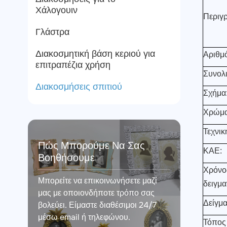
Χάλογουιν
Περιγ
Γλάστρα
Διακοσμητική βάση κεριού για
Αριθμό
επιτραπέζια χρήση
Συνολι
Διακοσμήσεις σπιτιού
Σχήμα
Χρώμα
Τεχνικ
Πώς Μπορούμε Να Σας
ΚΑΕ:
Βοηθήσουμε
Χρόνο
Μπορείτε να επικοινωνήσετε μαζί
δειγμα
μας με οποιονδήποτε τρόπο σας
Δείγμ
βολεύει. Είμαστε διαθέσιμοι 24/7
μέσω email ή τηλεφώνου.
Τόπος