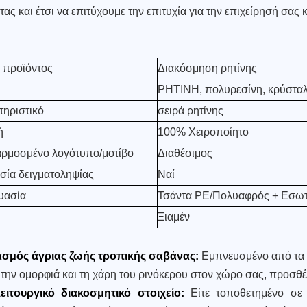
τας και έτσι να επιτύχουμε την επιτυχία για την επιχείρησή σας κ
 προϊόντος
Διακόσμηση ρητίνης
ΡΗΤΙΝΗ, πολυρεσίνη, κρύστα
τηριστικό
σειρά ρητίνης
ή
100% Χειροποίητο
ρμοσμένο λογότυπο/μοτίβο
Διαθέσιμος
σία δειγματοληψίας
Ναί
υασία
Τσάντα PE/Πολυαφρός + Εσωτε
Ξιαμέν
ασμός άγριας ζωής τροπικής σαβάνας:
Εμπνευσμένο από τα 
 την ομορφιά και τη χάρη του ρινόκερου στον χώρο σας, προσθέ
ειτουργικό διακοσμητικό στοιχείο:
Είτε τοποθετημένο σε 