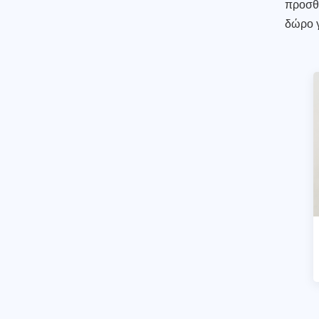
προσθέ
δώρο γ
Ροζ άγαλμα
κοριτσιού μπαλέτου -
ειδώλιο ρητίνης
ΔΙΑΒΑΣΤΕ
ΠΕΡΙΣΣΟΤΕΡΑ
Ρετρό επιχρυσωμένο
ειδώλιο τσίτα
ΔΙΑΒΑΣΤΕ
ΠΕΡΙΣΣΟΤΕΡΑ