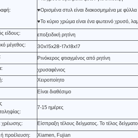
ραφή:
♥
Ορισμένα στυλ είναι διακοσμημένα με φύλλα
♥
Το κύριο χρώμα είναι ένα φωτεινό χρυσό, λα
ς είδους:
εποξειδική ρητίνη
κό μέγεθος:
30x15x28-17x18x17
:
Ρινόκερος φτιαγμένος από ρητίνη
:
χρυσαφένιος
ή:
Χειροποίητο
Είναι διαθέσιμο
ς
7-15 ημέρες
τοληψίας:
α χρέωσης:
Είσπραξη τέλους δείγματος. Το τέλος δείγματ
 ή προέλευση:
Xiamen, Fujian