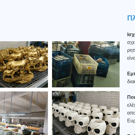
Πλ
Ισχ
σχε
ρητ
είν
Εμπ
δια
Ποι
ελέ
απα
Ευ